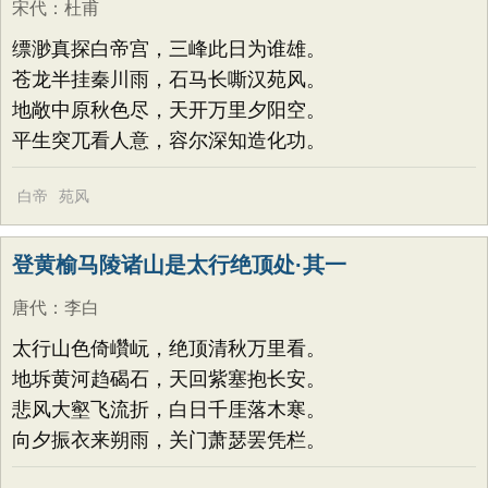
宋代
：
杜甫
缥渺真探白帝宫，三峰此日为谁雄。
苍龙半挂秦川雨，石马长嘶汉苑风。
地敞中原秋色尽，天开万里夕阳空。
平生突兀看人意，容尔深知造化功。
白帝
苑风
登黄榆马陵诸山是太行绝顶处·其一
唐代
：
李白
太行山色倚巑岏，绝顶清秋万里看。
地坼黄河趋碣石，天回紫塞抱长安。
悲风大壑飞流折，白日千厓落木寒。
向夕振衣来朔雨，关门萧瑟罢凭栏。