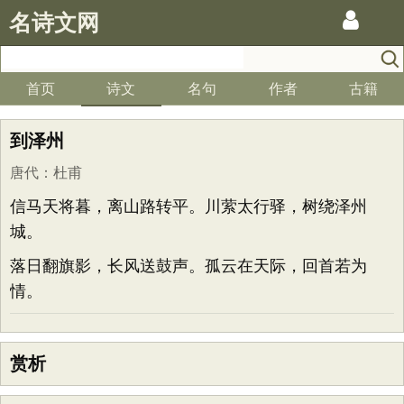
名诗文网
首页
诗文
名句
作者
古籍
到泽州
唐代
：
杜甫
信马天将暮，离山路转平。川萦太行驿，树绕泽州
城。
落日翻旗影，长风送鼓声。孤云在天际，回首若为
情。
赏析